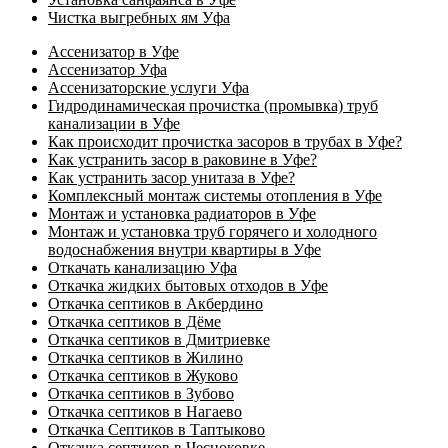
Чистка выгребных ям Уфа
Ассенизатор в Уфе
Ассенизатор Уфа
Ассенизаторские услуги Уфа
Гидродинамическая прочистка (промывка) труб
канализации в Уфе
Как происходит прочистка засоров в трубах в Уфе?
Как устранить засор в раковине в Уфе?
Как устранить засор унитаза в Уфе?
Комплексный монтаж системы отопления в Уфе
Монтаж и установка радиаторов в Уфе
Монтаж и установка труб горячего и холодного
водоснабжения внутри квартиры в Уфе
Откачать канализацию Уфа
Откачка жидких бытовых отходов в Уфе
Откачка септиков в Акбердино
Откачка септиков в Дёме
Откачка септиков в Дмитриевке
Откачка септиков в Жилино
Откачка септиков в Жуково
Откачка септиков в Зубово
Откачка септиков в Нагаево
Откачка Септиков в Таптыково
Откачка септиков в Чесноковке