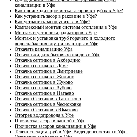
канализации в Уфе
Как происходит прочистка засоров в трубах в Уфе?
Как устранить засор в раковине в Уфе?
Как устранить засор унитаза в Уфе?
Комплексный монтаж системы отопления в Уфе
Монтаж и установка радиаторов в Уфе
Монтаж и установка труб горячего и холодного
водоснабжения внутри квартиры в Уфе
Откачать канализацию Уфа
Откачка жидких бытовых отходов в Уфе
Откачка септиков в Акбердино
Откачка септиков в Дёме
Откачка септиков в Дмитриевке
Откачка септиков в Жилино
Откачка септиков в Жуково
Откачка септиков в Зубово
Откачка септиков в Нагаево
Откачка Септиков в Таптыково
Откачка септиков в Чесноковке
Откачка Септиков в Юматово
Отогрев водопровода в Уфе
Прочистка засора в ванной в Уфе
Прочистка засоров канализации в Уфе
Телеинспекция труб в Уфе. Видеодиагностика в Уфе.