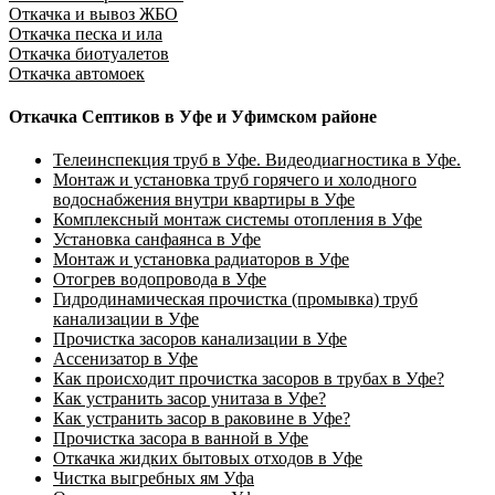
Откачка и вывоз ЖБО
Откачка песка и ила
Откачка биотуалетов
Откачка автомоек
Откачка Септиков в Уфе и Уфимском районе
Телеинспекция труб в Уфе. Видеодиагностика в Уфе.
Монтаж и установка труб горячего и холодного
водоснабжения внутри квартиры в Уфе
Комплексный монтаж системы отопления в Уфе
Установка санфаянса в Уфе
Монтаж и установка радиаторов в Уфе
Отогрев водопровода в Уфе
Гидродинамическая прочистка (промывка) труб
канализации в Уфе
Прочистка засоров канализации в Уфе
Ассенизатор в Уфе
Как происходит прочистка засоров в трубах в Уфе?
Как устранить засор унитаза в Уфе?
Как устранить засор в раковине в Уфе?
Прочистка засора в ванной в Уфе
Откачка жидких бытовых отходов в Уфе
Чистка выгребных ям Уфа