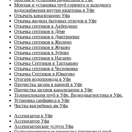
Монтаж и установка труб горячего и холодного
водоснабжения внутри квартиры в Уфе
Откачать канализацию Уфа
Откачка жидких бытовых отходов в Уфе
Откачка септиков в Акбердино
Откачка септиков в Дёме
Откачка септиков в Дмитриевке
Откачка септиков в Жилино
Откачка септиков в Жуково
Откачка септиков в Зубово
Откачка септиков в Нагаево
Откачка Септиков в Таптыково
Откачка септиков в Чесноковке
Откачка Септиков в Юматово
Отогрев водопровода в Уфе
Прочистка засора в ванной в Уфе
Прочистка засоров канализации в Уфе
Телеинспекция труб в Уфе. Видеодиагностика в Уфе.
Установка санфаянса в Уфе
Чистка выгребных ям Уфа
Ассенизатор в Уфе
Ассенизатор Уфа
Ассенизаторские услуги Уфа
Гидродинамическая прочистка (промывка) труб