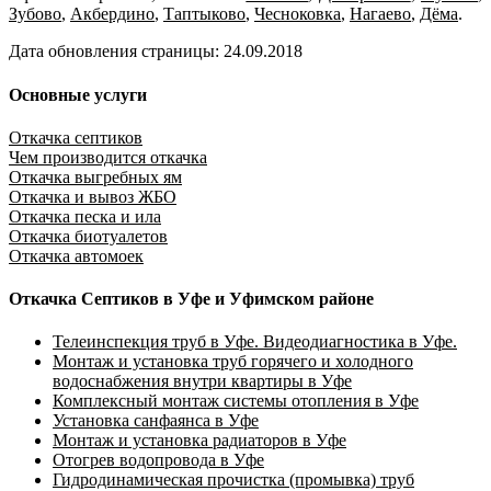
Зубово
,
Акбердино
,
Таптыково
,
Чесноковка
,
Нагаево
,
Дёма
.
Дата обновления страницы: 24.09.2018
Основные услуги
Откачка септиков
Чем производится откачка
Откачка выгребных ям
Откачка и вывоз ЖБО
Откачка песка и ила
Откачка биотуалетов
Откачка автомоек
Откачка Септиков в Уфе и Уфимском районе
Телеинспекция труб в Уфе. Видеодиагностика в Уфе.
Монтаж и установка труб горячего и холодного
водоснабжения внутри квартиры в Уфе
Комплексный монтаж системы отопления в Уфе
Установка санфаянса в Уфе
Монтаж и установка радиаторов в Уфе
Отогрев водопровода в Уфе
Гидродинамическая прочистка (промывка) труб