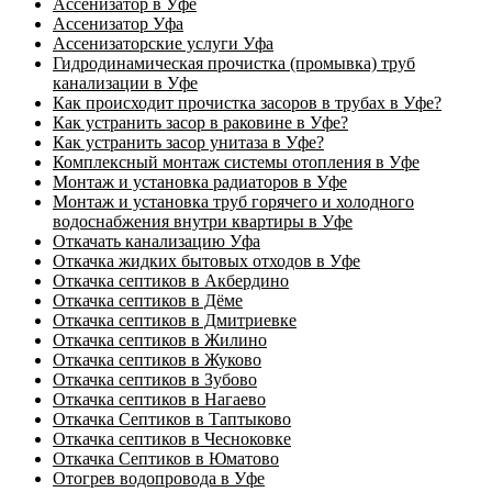
Ассенизатор в Уфе
Ассенизатор Уфа
Ассенизаторские услуги Уфа
Гидродинамическая прочистка (промывка) труб
канализации в Уфе
Как происходит прочистка засоров в трубах в Уфе?
Как устранить засор в раковине в Уфе?
Как устранить засор унитаза в Уфе?
Комплексный монтаж системы отопления в Уфе
Монтаж и установка радиаторов в Уфе
Монтаж и установка труб горячего и холодного
водоснабжения внутри квартиры в Уфе
Откачать канализацию Уфа
Откачка жидких бытовых отходов в Уфе
Откачка септиков в Акбердино
Откачка септиков в Дёме
Откачка септиков в Дмитриевке
Откачка септиков в Жилино
Откачка септиков в Жуково
Откачка септиков в Зубово
Откачка септиков в Нагаево
Откачка Септиков в Таптыково
Откачка септиков в Чесноковке
Откачка Септиков в Юматово
Отогрев водопровода в Уфе