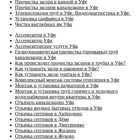
Прочистка засора в ванной в Уфе
Прочистка засоров канализации в Уфе
Телеинспекция труб в Уфе. Видеодиагностика в Уфе.
Установка санфаянса в Уфе
Чистка выгребных ям Уфа
Ассенизатор в Уфе
Ассенизатор Уфа
Ассенизаторские услуги Уфа
Гидродинамическая прочистка (промывка) труб
канализации в Уфе
Как происходит прочистка засоров в трубах в Уфе?
Как устранить засор в раковине в Уфе?
Как устранить засор унитаза в Уфе?
Комплексный монтаж системы отопления в Уфе
Монтаж и установка радиаторов в Уфе
Монтаж и установка труб горячего и холодного
водоснабжения внутри квартиры в Уфе
Откачать канализацию Уфа
Откачка жидких бытовых отходов в Уфе
Откачка септиков в Акбердино
Откачка септиков в Дёме
Откачка септиков в Дмитриевке
Откачка септиков в Жилино
Откачка септиков в Жуково